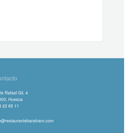
ntacto
le Rafael Gil, 4
003, Huesca
4 22 65 11
fo@restaurantebaralvaro.com