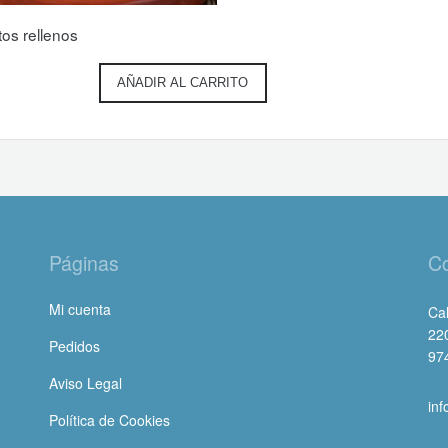
tos rellenos
AÑADIR AL CARRITO
Páginas
Co
Mi cuenta
Cal
22
Pedidos
97
Aviso Legal
in
Política de Cookies