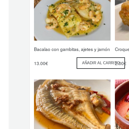
Bacalao con gambitas, ajetes y jamón
Croque
13.00
€
2.00
€
AÑADIR AL CARRITO