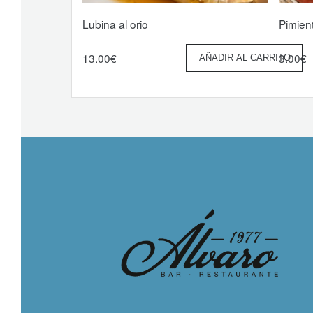
Lubina al orio
Pimien
13.00
€
3.00
€
AÑADIR AL CARRITO