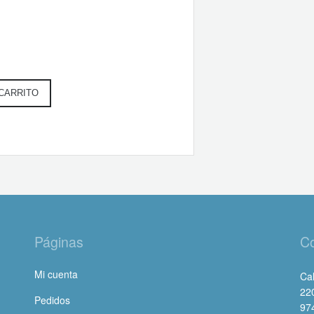
 CARRITO
Páginas
Co
Mi cuenta
Cal
22
Pedidos
97