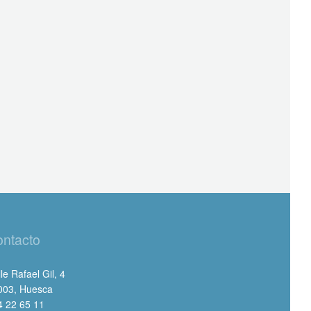
ntacto
le Rafael Gil, 4
003, Huesca
4 22 65 11