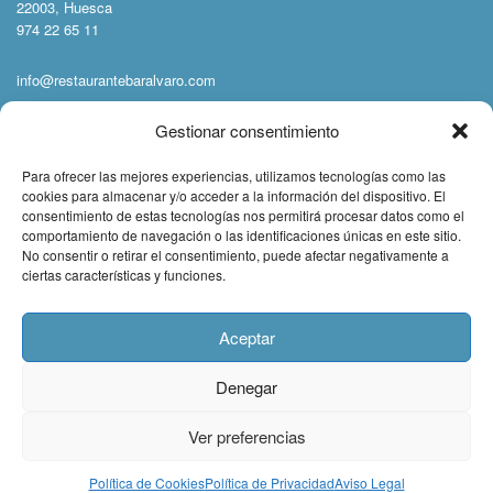
22003, Huesca
974 22 65 11
info@restaurantebaralvaro.com
Gestionar consentimiento
Síguenos:
Para ofrecer las mejores experiencias, utilizamos tecnologías como las
cookies para almacenar y/o acceder a la información del dispositivo. El
consentimiento de estas tecnologías nos permitirá procesar datos como el
comportamiento de navegación o las identificaciones únicas en este sitio.
No consentir o retirar el consentimiento, puede afectar negativamente a
ciertas características y funciones.
Aceptar
Denegar
Todos los derechos
Ver preferencias
Reservados Café Bar Álvaro 2024 ©. Diseño web
Laura Parra | Msocial
Política de Cookies
Política de Privacidad
Aviso Legal