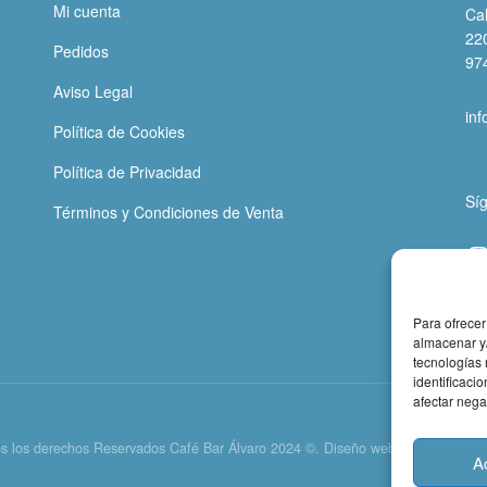
Mi cuenta
Cal
22
Pedidos
97
Aviso Legal
in
Política de Cookies
Política de Privacidad
Sí
Términos y Condiciones de Venta
Para ofrecer
almacenar y/
tecnologías
identificaci
afectar nega
s los derechos Reservados Café Bar Álvaro 2024 ©. Diseño web
Laura Parra | 
A